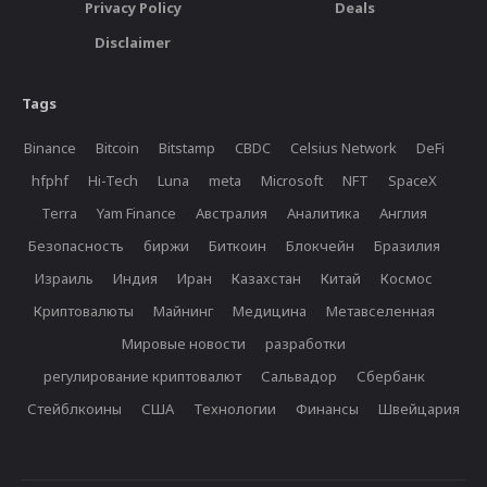
Privacy Policy
Deals
Disclaimer
Tags
Binance
Bitcoin
Bitstamp
CBDC
Celsius Network
DeFi
hfphf
Hi-Tech
Luna
meta
Microsoft
NFT
SpaceX
Terra
Yam Finance
Австралия
Аналитика
Англия
Безопасность
биржи
Биткоин
Блокчейн
Бразилия
Израиль
Индия
Иран
Казахстан
Китай
Космос
Криптовалюты
Майнинг
Медицина
Метавселенная
Мировые новости
разработки
регулирование криптовалют
Сальвадор
Сбербанк
Стейблкоины
США
Технологии
Финансы
Швейцария