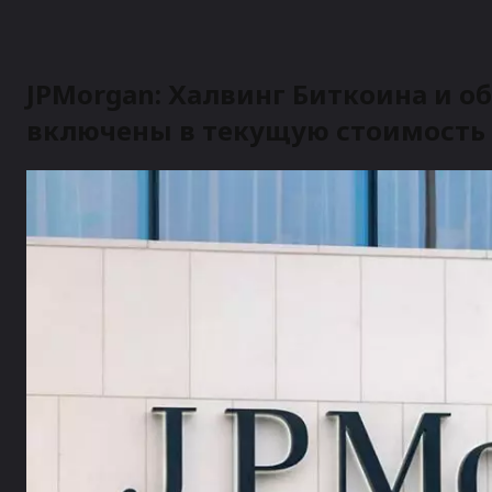
JPMorgan: Халвинг Биткоина и о
включены в текущую стоимость