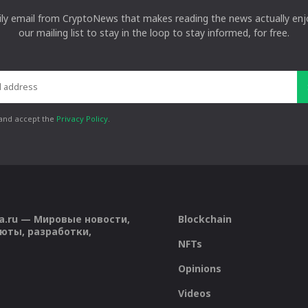
ily email from CryptoNews that makes reading the news actually enjo
our mailing list to stay in the loop to stay informed, for free.
 and accept the
Privacy Policy
.
a.ru — Мировые новости,
Blockchain
юты, разработки,
NFTs
Opinions
Videos