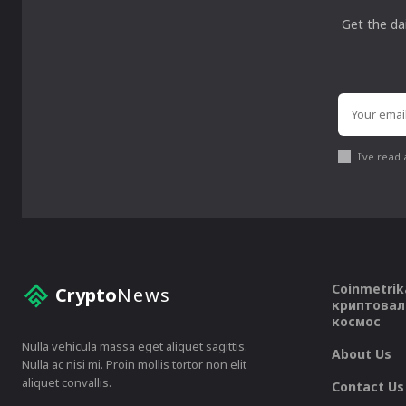
Get the da
I've read
Coinmetrik
Crypto
News
криптовал
космос
Nulla vehicula massa eget aliquet sagittis.
About Us
Nulla ac nisi mi. Proin mollis tortor non elit
aliquet convallis.
Contact Us