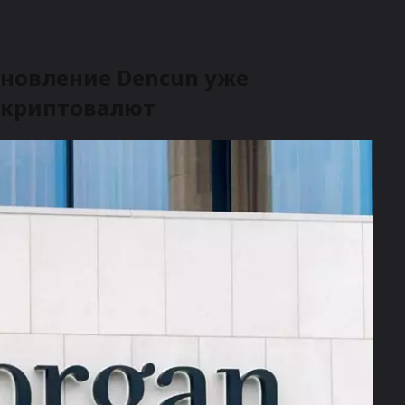
бновление Dencun уже
 криптовалют