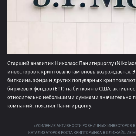
Старший аналитик Николаос Панигирцоглу (Nikolaos
инвесторов к криптовалютам вновь возрождается. Э
биткоина, эфира и других популярных криптовалют
биржевых фондов (ETF) на биткоин в США, активно
относительно небольшими суммами значительно п
компаний, пояснил Панигирцоглу.
«УСИЛЕНИЕ АКТИВНОСТИ РОЗНИЧНЫХ ИНВЕСТОРОВ В
КАТАЛИЗАТОРОВ РОСТА КРИПТОРЫНКА В БЛИЖАЙШИЕ М