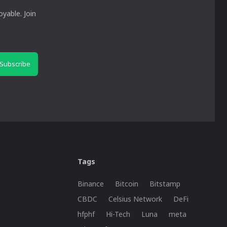
yable. Join
Subscribe
Tags
Binance
Bitcoin
Bitstamp
CBDC
Celsius Network
DeFi
hfphf
Hi-Tech
Luna
meta