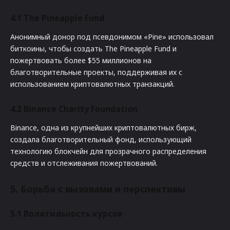
4.1
The Pineapple Fund
Анонимный донор под псевдонимом «Pine» использовал
биткоины, чтобы создать The Pineapple Fund и
пожертвовать более $55 миллионов на
благотворительные проекты, поддерживая их с
использованием криптовалютных транзакций.
4.2
Binance Charity Foundation
Binance, одна из крупнейших криптовалютных бирж,
создала благотворительный фонд, использующий
технологию блокчейн для прозрачного распределения
средств и отслеживания пожертвований.
5.
Борьба с вызовами и перспективы
5.1
Волатильность курсов