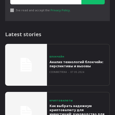
I've read and accept the
Privacy Policy
.
Latest stories
БЛОКЧЕЙН
Анализ технологий блокчейн:
перспективы и вызовы
COINMETRIKA
-
07.05.2024
КРИПТОВАЛЮТЫ
Как выбрать надежную
криптовалюту для
инвестиций: руководство для