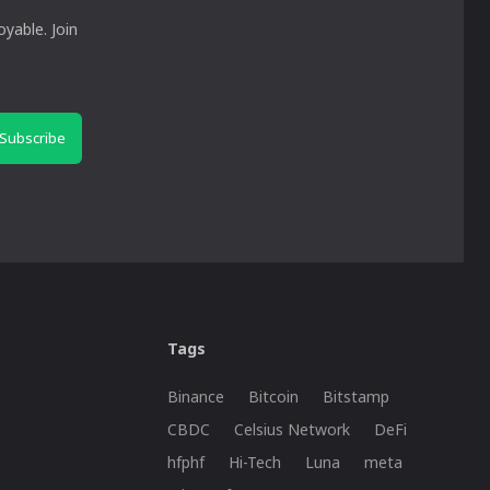
yable. Join
Subscribe
Tags
Binance
Bitcoin
Bitstamp
CBDC
Celsius Network
DeFi
hfphf
Hi-Tech
Luna
meta