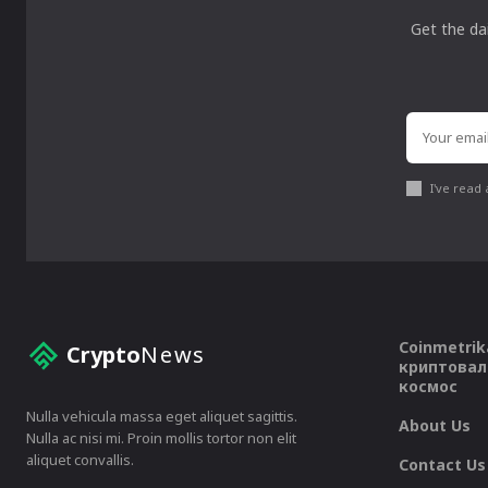
Get the da
I've read
Coinmetrik
Crypto
News
криптовал
космос
Nulla vehicula massa eget aliquet sagittis.
About Us
Nulla ac nisi mi. Proin mollis tortor non elit
aliquet convallis.
Contact Us