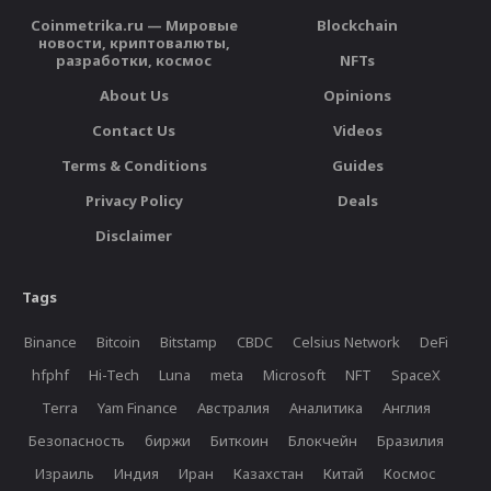
Coinmetrika.ru — Мировые
Blockchain
новости, криптовалюты,
разработки, космос
NFTs
About Us
Opinions
Contact Us
Videos
Terms & Conditions
Guides
Privacy Policy
Deals
Disclaimer
Tags
Binance
Bitcoin
Bitstamp
CBDC
Celsius Network
DeFi
hfphf
Hi-Tech
Luna
meta
Microsoft
NFT
SpaceX
Terra
Yam Finance
Австралия
Аналитика
Англия
Безопасность
биржи
Биткоин
Блокчейн
Бразилия
Израиль
Индия
Иран
Казахстан
Китай
Космос