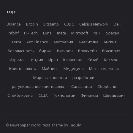
Tags
Binance
Bitcoin
Bitstamp
CBDC
Celsius Network
DeFi
hfphf
Hi-Tech
Luna
meta
Microsoft
NFT
SpaceX
Terra
Yam Finance
Австралия
Аналитика
Англия
Безопасность
биржи
Биткоин
Блокчейн
Бразилия
Израиль
Индия
Иран
Казахстан
Китай
Космос
Криптовалюты
Майнинг
Медицина
Метавселенная
Мировые новости
разработки
регулирование криптовалют
Сальвадор
Сбербанк
Стейблкоины
США
Технологии
Финансы
Швейцария
© Newspaper WordPress Theme by TagDiv