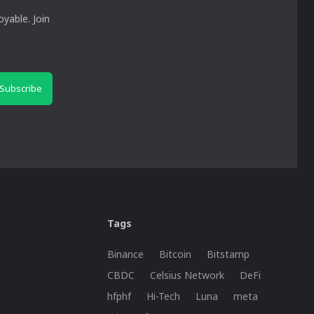
yable. Join
Subscribe
Tags
Binance
Bitcoin
Bitstamp
CBDC
Celsius Network
DeFi
hfphf
Hi-Tech
Luna
meta