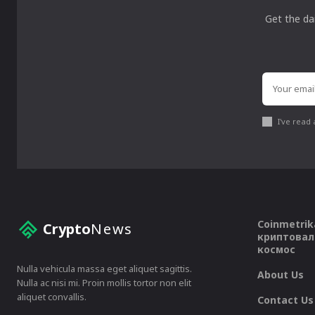
Get the da
I've read
Coinmetrik
Crypto
News
криптовал
космос
Nulla vehicula massa eget aliquet sagittis.
About Us
Nulla ac nisi mi. Proin mollis tortor non elit
aliquet convallis.
Contact Us