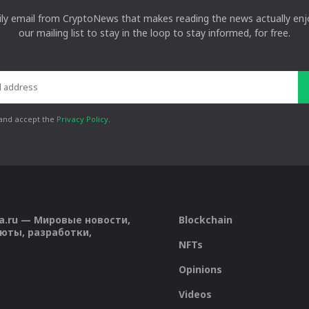
ily email from CryptoNews that makes reading the news actually enjo
our mailing list to stay in the loop to stay informed, for free.
 and accept the
Privacy Policy
.
a.ru — Мировые новости,
Blockchain
юты, разработки,
NFTs
Opinions
Videos