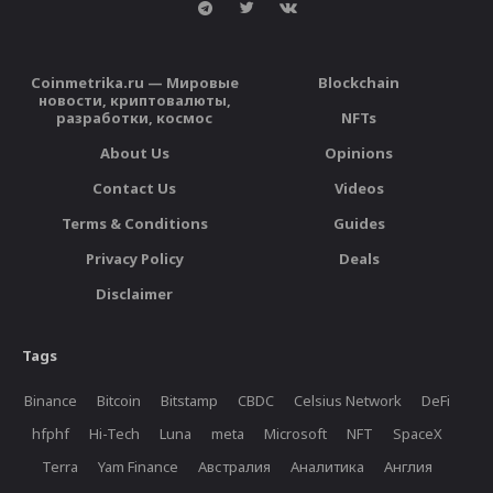
Coinmetrika.ru — Мировые
Blockchain
новости, криптовалюты,
разработки, космос
NFTs
About Us
Opinions
Contact Us
Videos
Terms & Conditions
Guides
Privacy Policy
Deals
Disclaimer
Tags
Binance
Bitcoin
Bitstamp
CBDC
Celsius Network
DeFi
hfphf
Hi-Tech
Luna
meta
Microsoft
NFT
SpaceX
Terra
Yam Finance
Австралия
Аналитика
Англия