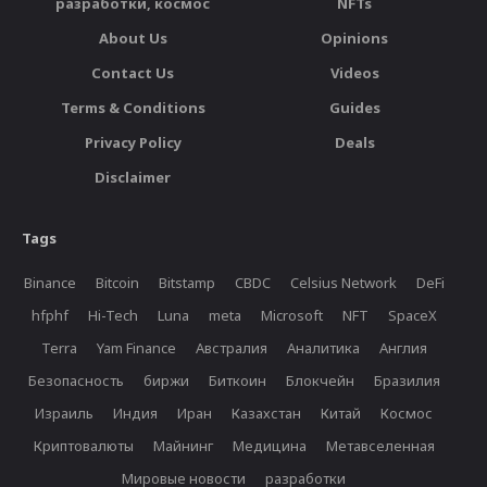
разработки, космос
NFTs
About Us
Opinions
Contact Us
Videos
Terms & Conditions
Guides
Privacy Policy
Deals
Disclaimer
Tags
Binance
Bitcoin
Bitstamp
CBDC
Celsius Network
DeFi
hfphf
Hi-Tech
Luna
meta
Microsoft
NFT
SpaceX
Terra
Yam Finance
Австралия
Аналитика
Англия
Безопасность
биржи
Биткоин
Блокчейн
Бразилия
Израиль
Индия
Иран
Казахстан
Китай
Космос
Криптовалюты
Майнинг
Медицина
Метавселенная
Мировые новости
разработки