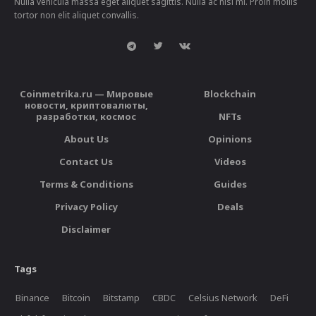
Nulla vehicula massa eget aliquet sagittis. Nulla ac nisi mi. Proin mollis
tortor non elit aliquet convallis.
Coinmetrika.ru — Мировые
Blockchain
новости, криптовалюты,
разработки, космос
NFTs
About Us
Opinions
Contact Us
Videos
Terms & Conditions
Guides
Privacy Policy
Deals
Disclaimer
Tags
Binance
Bitcoin
Bitstamp
CBDC
Celsius Network
DeFi