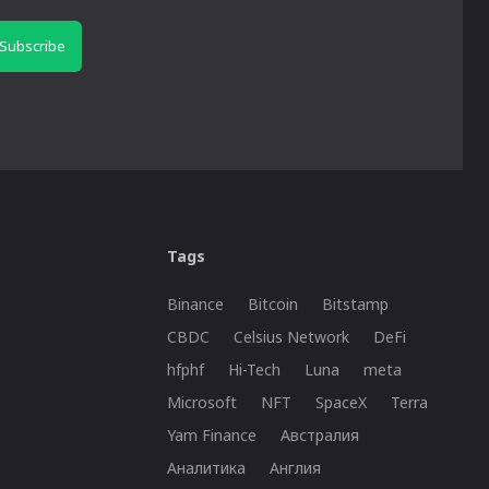
Subscribe
Tags
Binance
Bitcoin
Bitstamp
CBDC
Celsius Network
DeFi
hfphf
Hi-Tech
Luna
meta
Microsoft
NFT
SpaceX
Terra
Yam Finance
Австралия
Аналитика
Англия