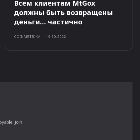
Всем клиентам MtGox
должны быть возвращены
деньги… частично
COINMETRIKA
-
19.10.2022
yable. Join