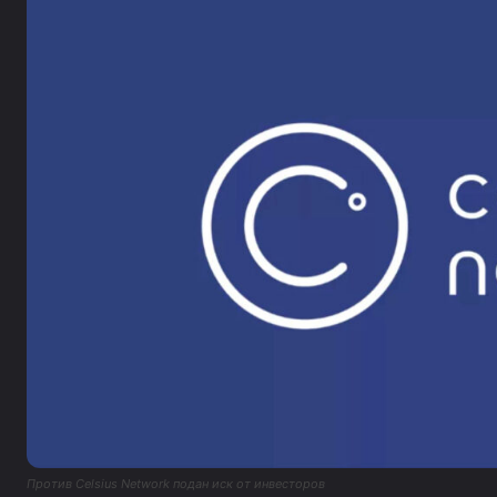
Против Celsius Network подан иск от инвесторов