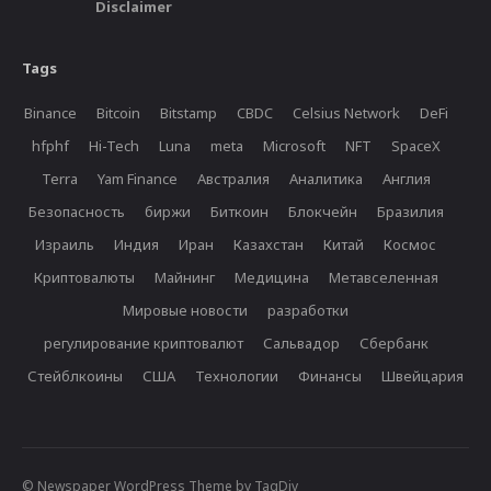
Disclaimer
Tags
Binance
Bitcoin
Bitstamp
CBDC
Celsius Network
DeFi
hfphf
Hi-Tech
Luna
meta
Microsoft
NFT
SpaceX
Terra
Yam Finance
Австралия
Аналитика
Англия
Безопасность
биржи
Биткоин
Блокчейн
Бразилия
Израиль
Индия
Иран
Казахстан
Китай
Космос
Криптовалюты
Майнинг
Медицина
Метавселенная
Мировые новости
разработки
регулирование криптовалют
Сальвадор
Сбербанк
Стейблкоины
США
Технологии
Финансы
Швейцария
© Newspaper WordPress Theme by TagDiv