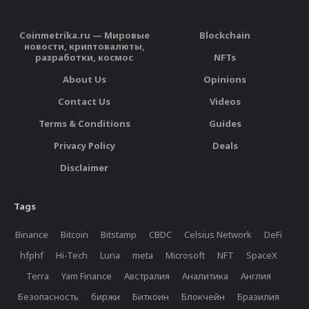
Coinmetrika.ru — Мировые
Blockchain
новости, криптовалюты,
разработки, космос
NFTs
About Us
Opinions
Contact Us
Videos
Terms & Conditions
Guides
Privacy Policy
Deals
Disclaimer
Tags
Binance
Bitcoin
Bitstamp
CBDC
Celsius Network
DeFi
hfphf
Hi-Tech
Luna
meta
Microsoft
NFT
SpaceX
Terra
Yam Finance
Австралия
Аналитика
Англия
Безопасность
биржи
Биткоин
Блокчейн
Бразилия