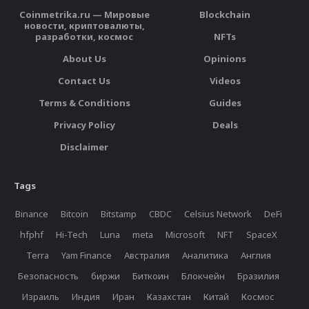
Coinmetrika.ru — Мировые
Blockchain
новости, криптовалюты,
разработки, космос
NFTs
About Us
Opinions
Contact Us
Videos
Terms & Conditions
Guides
Privacy Policy
Deals
Disclaimer
Tags
Binance
Bitcoin
Bitstamp
CBDC
Celsius Network
DeFi
hfphf
Hi-Tech
Luna
meta
Microsoft
NFT
SpaceX
Terra
Yam Finance
Австралия
Аналитика
Англия
Безопасность
биржи
Биткоин
Блокчейн
Бразилия
Израиль
Индия
Иран
Казахстан
Китай
Космос